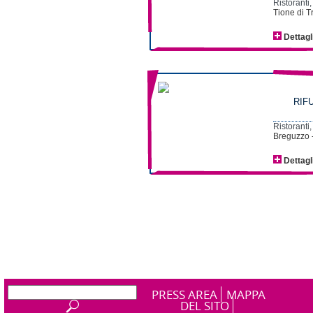
Ristoranti,
Tione di T
Dettagl
RIF
Ristoranti,
Breguzzo -
Dettagl
PRESS AREA
MAPPA
DEL SITO