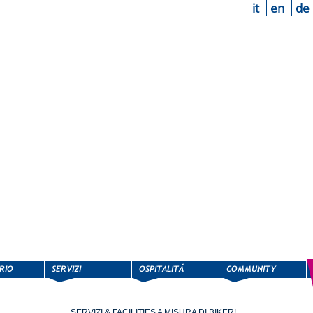
it
en
de
SERVIZI & FACILITIES A MISURA DI BIKER!