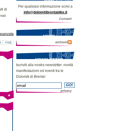
INFO
Per qualsiasi informazione scrivi a
ti di
info@dolomitibrentabike.it
rnet
Contatti
avanzata
NEWS
archivio
9
FINE
NEWSLETTER
Iscriviti alla nostra newsletter: novità
manifestazioni ed eventi tra le
Dolomiti di Brenta!
privacy
Bike