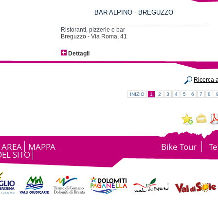
BAR ALPINO - BREGUZZO
Ristoranti, pizzerie e bar
Breguzzo - Via Roma, 41
Dettagli
Ricerca 
INIZIO
1
2
3
4
5
6
7
8
 AREA
MAPPA
Bike Tour
Te
DEL SITO