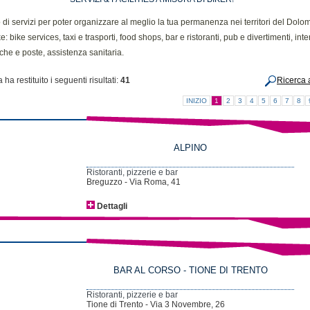
di servizi per poter organizzare al meglio la tua permanenza nei territori del Dolomi
e: bike services, taxi e trasporti, food shops, bar e ristoranti, pub e divertimenti, inte
che e poste, assistenza sanitaria.
 ha restituito i seguenti risultati:
41
Ricerca 
INIZIO
1
2
3
4
5
6
7
8
ALPINO
Ristoranti, pizzerie e bar
Breguzzo - Via Roma, 41
Dettagli
BAR AL CORSO - TIONE DI TRENTO
Ristoranti, pizzerie e bar
Tione di Trento - Via 3 Novembre, 26