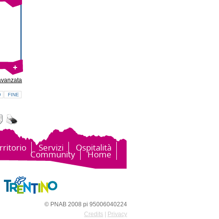
avanzata
9
FINE
rritorio
Servizi
Ospitalità
Community
Home
© PNAB 2008 pi 95006040224
Credits
|
Privacy