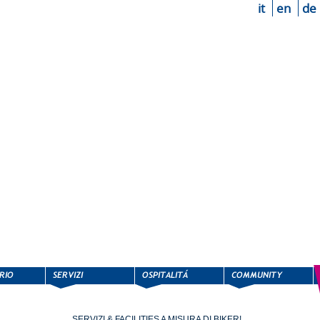
it
en
de
SERVIZI & FACILITIES A MISURA DI BIKER!