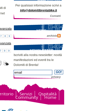
INFO
Per qualsiasi informazione scrivi a
ti di
info@dolomitibrentabike.it
rnet
Contatti
avanzata
NEWS
archivio
7
8
9
avanzata
NEWSLETTER
7
8
9
Iscriviti alla nostra newsletter: novità
manifestazioni ed eventi tra le
Dolomiti di Brenta!
privacy
rritorio
Servizi
Ospitalità
Community
Home
Bike