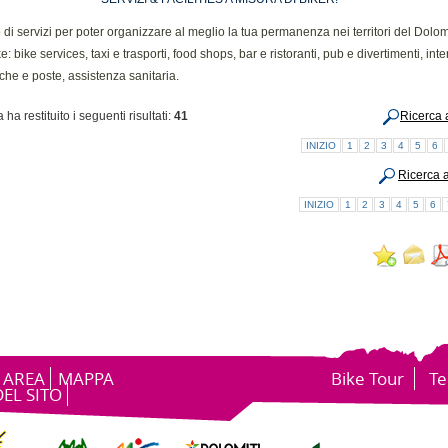
di servizi per poter organizzare al meglio la tua permanenza nei territori del Dolomi
e: bike services, taxi e trasporti, food shops, bar e ristoranti, pub e divertimenti, inte
che e poste, assistenza sanitaria.
 ha restituito i seguenti risultati:
41
Ricerca 
INIZIO
1
2
3
4
5
6
Ricerca 
INIZIO
1
2
3
4
5
6
 AREA
MAPPA
Bike Tour
Te
DEL SITO