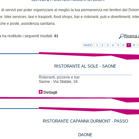
di servizi per poter organizzare al meglio la tua permanenza nei territori del Dolomi
e: bike services, taxi e trasporti, food shops, bar e ristoranti, pub e divertimenti, inte
che e poste, assistenza sanitaria.
 ha restituito i seguenti risultati:
41
Ricerca 
INIZIO
1
2
3
4
5
6
7
8
RISTORANTE AL SOLE - SAONE
Ristoranti, pizzerie e bar
Saone - Via Statale, 18
Dettagli
RISTORANTE CAPANNA DURMONT - PASSO
DAONE