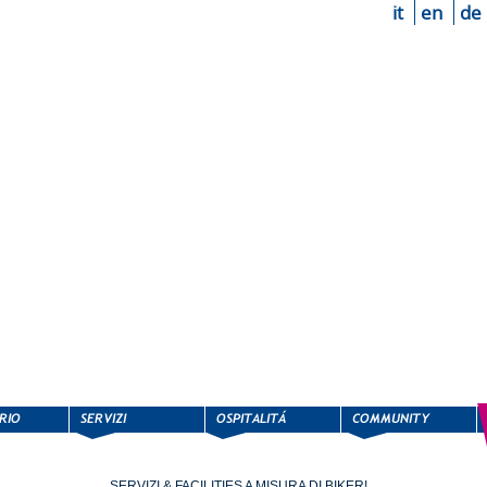
it
en
de
SERVIZI & FACILITIES A MISURA DI BIKER!