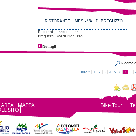
RISTORANTE LIMES - VAL DI BREGUZZO
Ristoranti, pizzerie e bar
Breguzzo - Val di Breguzzo
Dettagli
Ricerca 
INIZIO
1
2
3
4
5
6
7
8
 AREA
MAPPA
Bike Tour
Te
DEL SITO