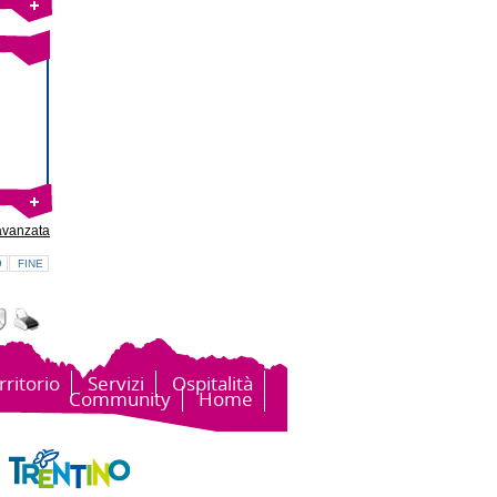
avanzata
9
FINE
rritorio
Servizi
Ospitalità
Community
Home