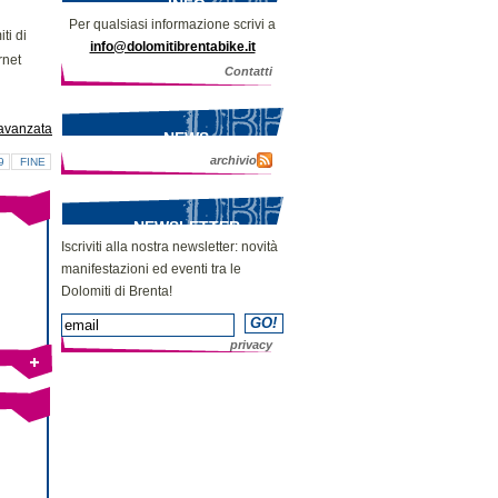
INFO
Per qualsiasi informazione scrivi a
ti di
info@dolomitibrentabike.it
rnet
Contatti
avanzata
NEWS
archivio
9
FINE
NEWSLETTER
Iscriviti alla nostra newsletter: novità
manifestazioni ed eventi tra le
Dolomiti di Brenta!
privacy
Bike