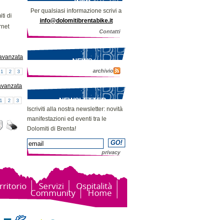
INFO
Per qualsiasi informazione scrivi a
ti di
info@dolomitibrentabike.it
rnet
Contatti
avanzata
NEWS
archivio
1
2
3
avanzata
NEWSLETTER
1
2
3
Iscriviti alla nostra newsletter: novità
manifestazioni ed eventi tra le
Dolomiti di Brenta!
privacy
rritorio
Servizi
Ospitalità
Community
Home
Bike