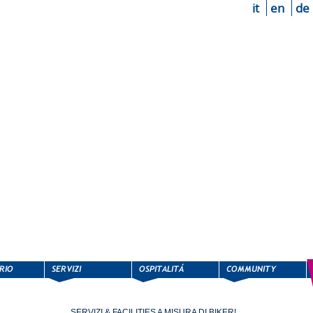
it
en
de
SERVIZI & FACILITIES A MISURA DI BIKER!