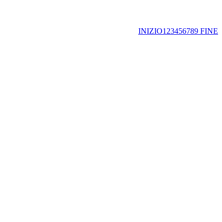
INIZIO
1
2
3
4
5
6
7
8
9
FINE