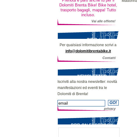
Prenota e parti anche tu per il
Madonna 
Dolomiti Brenta Bike! Bike hotel,
trasporto bagagli, mappa! Tutto
incluso.
Vai alle offerte!
INFO
Per qualsiasi informazione scrivi a
info@dolomitibrentabike.it
Contatti
NEWSLETTER
Iscriviti alla nostra newsletter: novità
manifestazioni ed eventi tra le
Dolomiti di Brenta!
privacy
DBB ON FACEBOOK