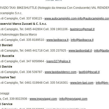
VIZIO TAXI- BIKESHUTTLE (Noleggio da rimessa Con Conducente) VAL RENDE
ocampiglio S.n.c.
di Campiglio, Cell. 337 838115 -
www.autocampiglio.com-info@autocampiglio.co
oservizi Marco Zuccati & C. S.n.c.
di Campiglio, Tel. 0465 442804 Cell. 339 1901106 -
taximirco@email.it
i Autonoleggio Bacca Marco
di Campiglio, Cell. 335 8189510 -
www.taxibacca.it
-
info@taxibacca.it
i Bordati
di Campiglio, Tel. 0465 441718 Cell. 335 237925 -
www.taxibordati.it
-
info@taxibo
i Buccella
di Campiglio, Cell. 347 6058964 -
ivano327@alice.it
i Davide
di Campiglio, Cell. 336 539787 -
www.taxidavidencc.com
-
taxi64@tiscali.it
lusive Taxi
di Campiglio, Tel. 0461 019948 Cell. 335 5416301 -
www.bm-taxi.com
-
info@bm-
oviaggi
a, Cell. 339 8022936 -
www.ingoviaggi.com
-
info@ingoviaggi.com
i Service