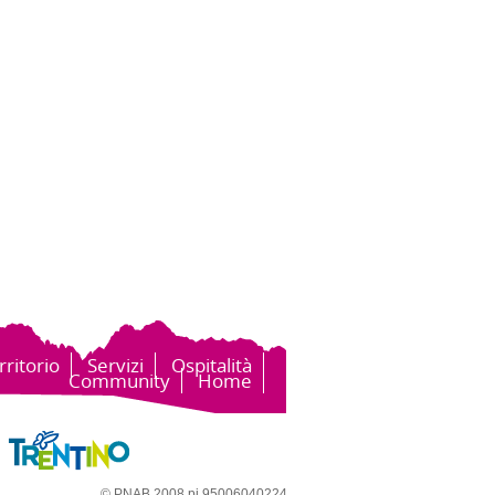
rritorio
Servizi
Ospitalità
Community
Home
© PNAB 2008 pi 95006040224