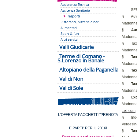
Assistenza Tecnica
SER
Assitenza Sanitaria
Trasporti
§
Aut
Ristoranti, pizzerie e bar
Madonna 
Alimentari
Aut
§
Sport & fun
Madonna 
Altri servizi
§
Tax
Valli Giudicarie
Madonna 
Terme di Comano -
Tax
§
S.Lorenzo in Banale
Madonna 
Altopiano della Paganella
Tax
§
Madonna 
Val di Non
Tax
§
Val di Sole
Madonna 
Exc
§
Madonna 
SPECIALE PROPOSTE TOUR
taxi.com
L'OFFERTA PACCHETTI "PRENOTA
§
Ing
Verdesin
E PARTI" PER IL 2016!
Tax
§