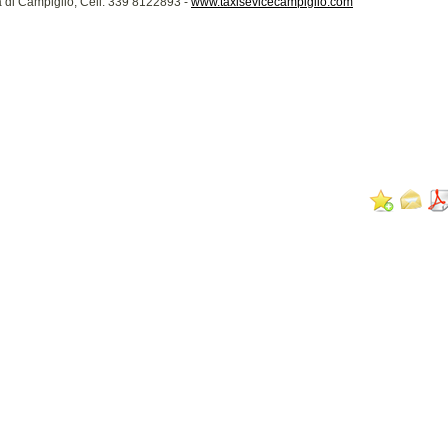
di Campiglio, Cell. 339 8122893 -
www.taxisevicecampiglio.com