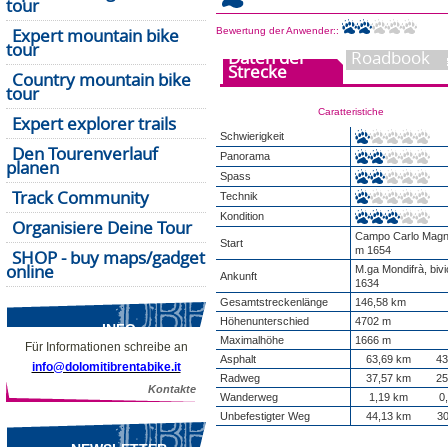
tour
Expert mountain bike
Bewertung der Anwender::
tour
Daten der
Roadbook
Strecke
Country mountain bike
tour
Caratteristiche
Expert explorer trails
Schwierigkeit
Den Tourenverlauf
Panorama
planen
Spass
Track Community
Technik
Kondition
Organisiere Deine Tour
Campo Carlo Magno
Start
m 1654
SHOP - buy maps/gadget
online
M.ga Mondifrà, bivi
Ankunft
1634
Gesamtstreckenlänge
146,58 km
Höhenunterschied
4702 m
INFO
Maximalhöhe
1666 m
Für Informationen schreibe an
Asphalt
63,69 km
43
info@dolomitibrentabike.it
Radweg
37,57 km
25
Kontakte
Wanderweg
1,19 km
0
Unbefestigter Weg
44,13 km
30