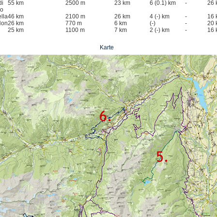
di
55 km
2500 m
23 km
6 (0.1) km
-
26 
o
lla
46 km
2100 m
26 km
4 (-) km
-
16 
Non
26 km
770 m
6 km
(-)
-
20 
25 km
1100 m
7 km
2 (-) km
-
16 
Karte