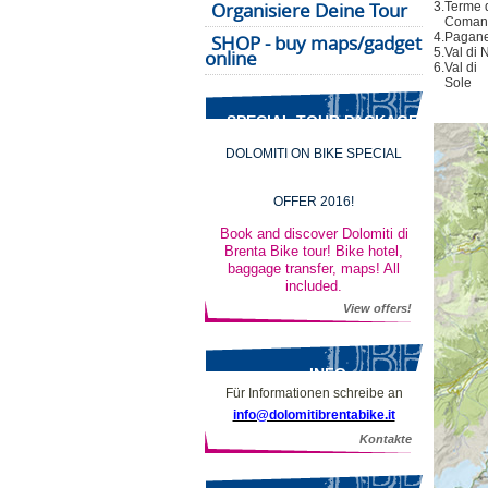
Organisiere Deine Tour
3.
Terme 
Coman
4.
Pagane
SHOP - buy maps/gadget
5.
Val di 
online
6.
Val di
Sole
SPECIAL TOUR PACKAGES
DOLOMITI ON BIKE SPECIAL
OFFER 2016!
Book and discover Dolomiti di
Brenta Bike tour! Bike hotel,
baggage transfer, maps! All
included.
View offers!
INFO
Für Informationen schreibe an
info@dolomitibrentabike.it
Kontakte