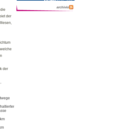
NEWS
archivio
 die
iet der
 Wiesen,
eichtum
 welche
en
k der
,
dwege
haltierter
asse
 km
km
Bike