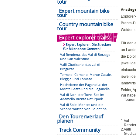
tour
Anstiege
Expert mountain bike
tour
Explorer-
Country mountain bike
Brenta-Do
tour
Weiden u
Expert explorer trails
Für den a
Expert Explorer: Die Strecken
für Biker ohne Grenzen!
an Lands
Val Rendena: das Val di Borzago
die Dolom
und San Valentino
jeweilig
Valli Giudicarie: das val di
Breguzzo
eintauch
Terme di Comano, Monte Casale,
jeweilig
Bleggio und Lomaso
landwirt
Hochebene der Paganella: der
Monte Gazza und die Paganella
Felder, 
Val di Non: der Tovel-See im
Wir habe
Adamello Brenta Naturpark
Touren
Val di Sole: Montes und die
Schoberhütten von Bolentina
Den Tourenverlauf
planen
1.
Val
Rende
Track Community
2.
Valli
Giudica