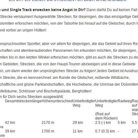
 und Single Track erwecken keine Angst in Dir?
Dann darfst Du auf keinen Fall
Strecke versäumen! Ausgewählte Strecken, für diejenigen, die das einzigartige Geb
lomiten erforschen möchten, von der Talsohle bis hinauf auf die Gletscher, durch
nd vorbei an urigen Hütten!
nspruchsvollen Sportler, aber vor allem für diejenigen, die das Gebiet auf ihren R
chaften und atemberaubenden Panoramen hin erkunden möchten, für diejenigen,
iten bis in den letzten Winkel erforschen möchten, gibt es auch die Strecken zu d
en Gebieten. Strecken, die von den Haupt-Touren abzweigen und in diese Gebiete
en, um dann wieder der ursprünglichen Strecke zu folgen! Jedes Gebiet ist Ausdruc
en Strecke, die es kennzeichnet: am Rande die Gletscher, reißende Wildbäche,
schaftliche und grüne Parklandschaften, die Hochebene, die Umrisse der Dolomiten
Apfelbäume, Schlösser und Bischofspaläste, Berghütten!
n für Dich sechs Strecken ausgewählt:
Gesamtstreckenlänge
Höhenunterschied
Unbefestigter
Unbefestigter
Radweg
Ra
Weg
Weg
auf
asp
(Rad auf
Str
dem Rücken)
42 km
2170 m
29 km
2.5 (-) km
5 km
5.5
na
39 km
1700 m
11 km
0.7 (0.3) km
-
27 
rie