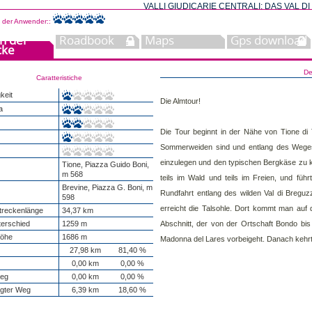
VALLI GIUDICARIE CENTRALI: DAS VAL D
 der Anwender::
n der
Roadbook
Maps
Gps download
cke
De
Caratteristiche
keit
Die Almtour!
a
Die Tour beginnt in der Nähe von Tione di 
Sommerweiden sind und entlang des Weges l
einzulegen und den typischen Bergkäse zu ko
Tione, Piazza Guido Boni,
m 568
teils im Wald und teils im Freien, und füh
Brevine, Piazza G. Boni, m
Rundfahrt entlang des wilden Val di Breguz
598
erreicht die Talsohle. Dort kommt man auf
reckenlänge
34,37 km
erschied
1259 m
Abschnitt, der von der Ortschaft Bondo bis
höhe
1686 m
Madonna del Lares vorbeigeht. Danach kehr
27,98 km
81,40 %
0,00 km
0,00 %
eg
0,00 km
0,00 %
igter Weg
6,39 km
18,60 %