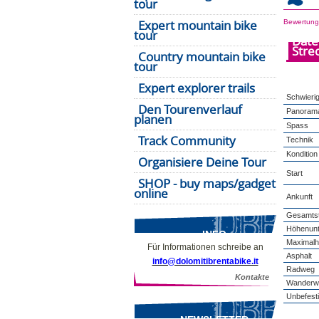
tour
Expert mountain bike
Bewertung
tour
Date
Stre
Country mountain bike
tour
Expert explorer trails
Schwierig
Den Tourenverlauf
Panoram
planen
Spass
Track Community
Technik
Kondition
Organisiere Deine Tour
Start
SHOP - buy maps/gadget
online
Ankunft
Gesamtst
Höhenunt
INFO
Maximal
Für Informationen schreibe an
Asphalt
info@dolomitibrentabike.it
Radweg
Kontakte
Wanderw
Unbefest