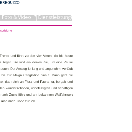
I BREGUZZO
Foto & Video
Dienstleistungen
scrizione
Trento und führt zu den vier Almen, die bis heute
iegen. Sie sind ein ideales Ziel, um eine Pause
sten. Der Anstieg ist lang und angenehm, verläuft
rt bis zur Malga Cengledino hinauf. Dann geht die
zo, das reich an Flora und Fauna ist, bergab und
 den wunderschönen, unbefestigten und schattigen
 nach Zuclo führt und am bekannten Wallfahrtsort
t man nach Tione zurück.
Bike