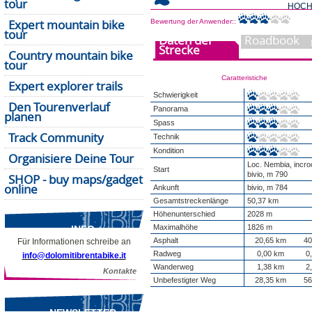
tour
HOCH
Expert mountain bike
Bewertung der Anwender::
tour
Daten der
Roadbook
Strecke
Country mountain bike
tour
Caratteristiche
Expert explorer trails
Schwierigkeit
Den Tourenverlauf
Panorama
planen
Spass
Track Community
Technik
Kondition
Organisiere Deine Tour
Loc. Nembia, incroc
Start
bivio, m 790
SHOP - buy maps/gadget
online
Ankunft
bivio, m 784
Gesamtstreckenlänge
50,37 km
Höhenunterschied
2028 m
Maximalhöhe
1826 m
INFO
Asphalt
20,65 km
40
Für Informationen schreibe an
Radweg
0,00 km
0
info@dolomitibrentabike.it
Wanderweg
1,38 km
2
Kontakte
Unbefestigter Weg
28,35 km
56