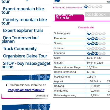
tour
V
Expert mountain bike
Bewertung der Anwender::
tour
Daten der
Roadbook
Strecke
Country mountain bike
tour
Caratteristiche
Expert explorer trails
Schwierigkeit
Den Tourenverlauf
Panorama
planen
Spass
Track Community
Technik
Kondition
Organisiere Deine Tour
Start
bivio, m 642
SHOP - buy maps/gadget
Ankunft
bivio, m 1215
online
Gesamtstreckenlänge
13,33 km
Höhenunterschied
607 m
Maximalhöhe
1250 m
INFO
Asphalt
10,54 km
79
Für Informationen schreibe an
Radweg
0,00 km
0
info@dolomitibrentabike.it
Wanderweg
0,00 km
0
Unbefestigter Weg
2,79 km
20
Kontakte