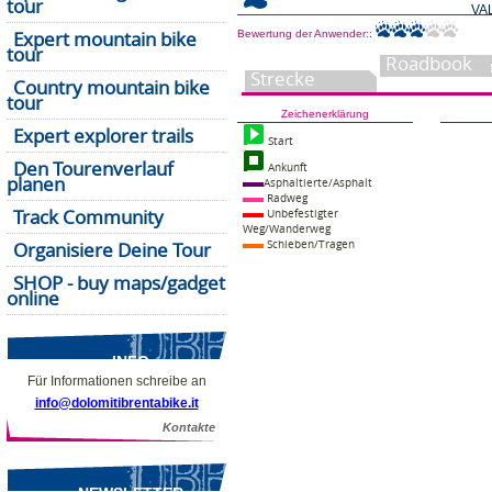
tour
VA
Expert mountain bike
Bewertung der Anwender::
tour
Daten der
Roadbook
Strecke
Country mountain bike
tour
Zeichenerklärung
Expert explorer trails
Start
Den Tourenverlauf
Ankunft
planen
Asphaltierte/Asphalt
Radweg
Track Community
Unbefestigter
Weg/Wanderweg
Organisiere Deine Tour
Schieben/Tragen
SHOP - buy maps/gadget
online
INFO
Für Informationen schreibe an
info@dolomitibrentabike.it
Kontakte