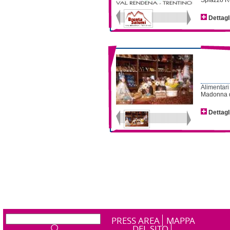
Spiazzo R
Dettagl
Alimentari
Madonna d
Dettagl
PRESS AREA
MAPPA
DEL SITO