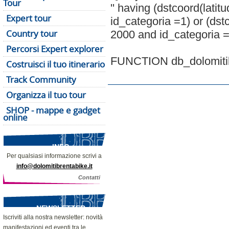
Tour
'' having (dstcoord(lati
Expert tour
id_categoria =1) or (dst
Country tour
2000 and id_categoria =
Percorsi Expert explorer
FUNCTION db_dolomitibr
Costruisci il tuo itinerario
Track Community
Organizza il tuo tour
SHOP - mappe e gadget
online
INFO
Per qualsiasi informazione scrivi a
info@dolomitibrentabike.it
Contatti
NEWSLETTER
Iscriviti alla nostra newsletter: novità
manifestazioni ed eventi tra le