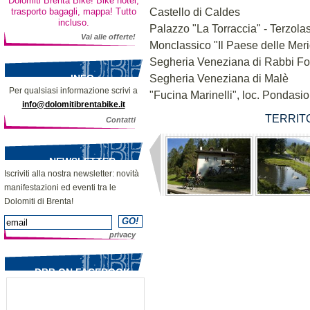
Dolomiti Brenta Bike! Bike hotel,
Castello di Caldes
trasporto bagagli, mappa! Tutto
incluso.
Palazzo "La Torraccia" - Terzola
Vai alle offerte!
Monclassico "Il Paese delle Mer
Segheria Veneziana di Rabbi Fon
Segheria Veneziana di Malè
INFO
Per qualsiasi informazione scrivi a
"Fucina Marinelli", loc. Pondasio
info@dolomitibrentabike.it
TERRITO
Contatti
NEWSLETTER
Iscriviti alla nostra newsletter: novità
manifestazioni ed eventi tra le
Dolomiti di Brenta!
privacy
DBB ON FACEBOOK