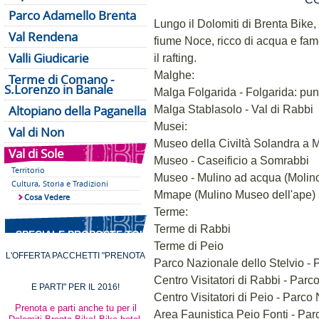
Parco Adamello Brenta
Lungo il Dolomiti di Brenta Bike, 
Val Rendena
fiume Noce, ricco di acqua e famo
Valli Giudicarie
il rafting.
Malghe:
Terme di Comano -
S.Lorenzo in Banale
Malga Folgarida - Folgarida: pun
Altopiano della Paganella
Malga Stablasolo - Val di Rabbi
Musei:
Val di Non
Museo della Civiltà Solandra a 
Val di Sole
Museo - Caseificio a Somrabbi
Territorio
Museo - Mulino ad acqua (Molino
Cultura, Storia e Tradizioni
Mmape (Mulino Museo dell'ape) 
Cosa Vedere
Terme:
Terme di Rabbi
SPECIALE PROPOSTE TOUR
Terme di Peio
L'OFFERTA PACCHETTI "PRENOTA
Parco Nazionale dello Stelvio -
Centro Visitatori di Rabbi - Parc
E PARTI" PER IL 2016!
Centro Visitatori di Peio - Parco
Prenota e parti anche tu per il
Area Faunistica Peio Fonti - Par